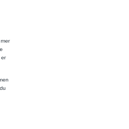
g mer
ge
 er
 men
 du