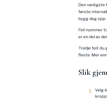
Den vanligste f
første interval
bygg deg opp.
Feil nummer to 
er en del av de
Tredje feil: du
fleste. Mer en
Slik gjen
Velg é
1
kropps