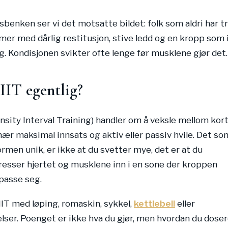
sbenken ser vi det motsatte bildet: folk som aldri har t
mer med dårlig restitusjon, stive ledd og en kropp som 
g. Kondisjonen svikter ofte lenge før musklene gjør det.
IIT egentlig?
ensity Interval Training) handler om å veksle mellom kor
ær maksimal innsats og aktiv eller passiv hvile. Det so
rmen unik, er ikke at du svetter mye, det er at du
esser hjertet og musklene inn i en sone der kroppen
lpasse seg.
IIT med løping, romaskin, sykkel,
kettlebell
eller
ser. Poenget er ikke hva du gjør, men hvordan du doser