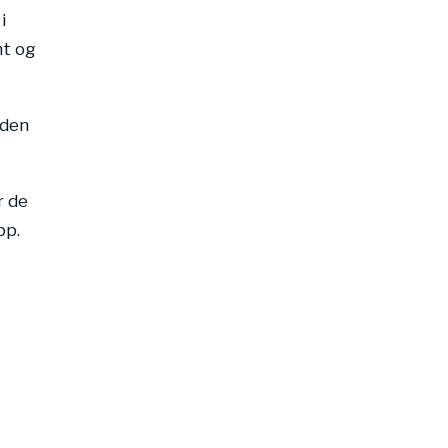
i
nt og
 den
r de
pp.