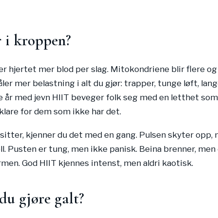
 i kroppen?
r hjertet mer blod per slag. Mitokondriene blir flere o
åler mer belastning i alt du gjør: trapper, tunge løft, lan
re år med jevn HIIT beveger folk seg med en letthet som
rklare for dem som ikke har det.
sitter, kjenner du det med en gang. Pulsen skyter opp,
oll. Pusten er tung, men ikke panisk. Beina brenner, men
rmen. God HIIT kjennes intenst, men aldri kaotisk.
u gjøre galt?