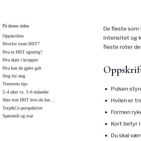
På denne siden
De fleste som t
Oppskriften
intensitet og k
Hvorfor trene HIIT?
fleste roter det
Hva er HIIT egentlig?
Hva skjer i kroppen
Oppskrif
Hva kan du gjøre galt
Steg for steg
Trenerens tips
Pulsen styr
2–4 uker vs. 3–6 måneder
Hvilen er t
Ikke tren HIIT hvis du har…
Torp&Co-perspektivet
Formen ryke
Spørsmål og svar
Kort betyr i
Du skal være