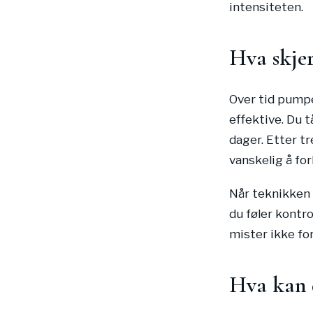
intensiteten.
Hva skjer
Over tid pumpe
effektive. Du t
dager. Etter t
vanskelig å fo
Når teknikken 
du føler kontr
mister ikke fo
Hva kan d