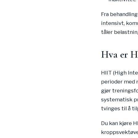
Fra behandling
intensivt, kom
tåler belastnin
Hva er H
HIIT (High Int
perioder med n
gjør treningsfo
systematisk pr
tvinges til å ti
Du kan kjøre H
kroppsvektøvel