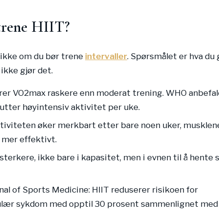
trene HIIT?
 ikke om du bør trene
intervaller
. Spørsmålet er hva du 
ikke gjør det.
drer VO2max raskere enn moderat trening. WHO anbefal
tter høyintensiv aktivitet per uke.
itiviteten øker merkbart etter bare noen uker, musklen
mer effektivt.
 sterkere, ikke bare i kapasitet, men i evnen til å hente 
nal of Sports Medicine: HIIT reduserer risikoen for
ulær sykdom med opptil 30 prosent sammenlignet med