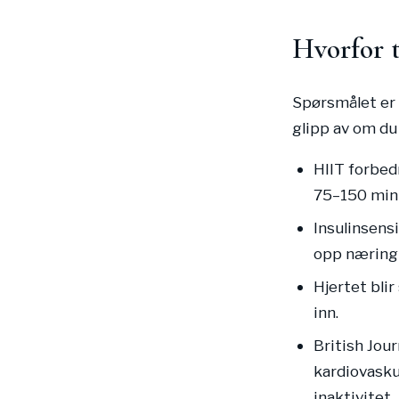
Hvorfor 
Spørsmålet er
glipp av om du 
HIIT forbe
75–150 minu
Insulinsens
opp næring 
Hjertet blir
inn.
British Jour
kardiovask
inaktivitet.