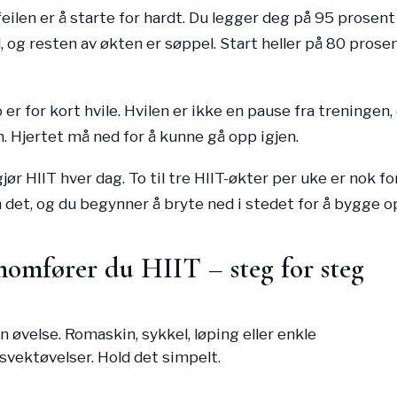
eilen er å starte for hardt. Du legger deg på 95 prosent 
l, og resten av økten er søppel. Start heller på 80 prose
er for kort hvile. Hvilen er ikke en pause fra treningen,
n. Hjertet må ned for å kunne gå opp igjen.
 gjør HIIT hver dag. To til tre HIIT-økter per uke er nok fo
n det, og du begynner å bryte ned i stedet for å bygge o
nomfører du HIIT – steg for steg
n øvelse. Romaskin, sykkel, løping eller enkle
vektøvelser. Hold det simpelt.