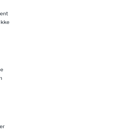
rent
ikke
te
m
er