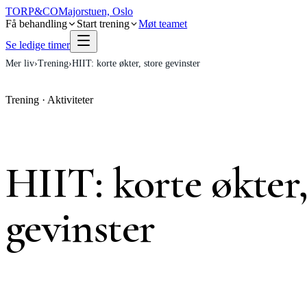
TORP
&
CO
Majorstuen, Oslo
Få behandling
Start trening
Møt teamet
Se ledige timer
Mer liv
›
Trening
›
HIIT: korte økter, store gevinster
Trening
·
Aktiviteter
HIIT: korte økter,
gevinster