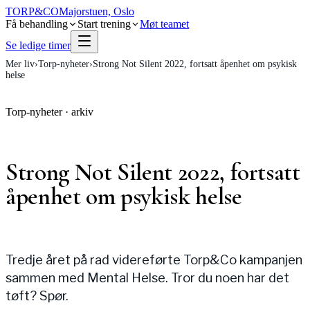
TORP
&
CO
Majorstuen, Oslo
Få behandling
Start trening
Møt teamet
Se ledige timer
Mer liv
›
Torp-nyheter
›
Strong Not Silent 2022, fortsatt åpenhet om psykisk
helse
Torp-nyheter
·
arkiv
Strong Not Silent 2022, fortsatt
åpenhet om psykisk helse
Tredje året på rad videreførte Torp&Co kampanjen
sammen med Mental Helse. Tror du noen har det
tøft? Spør.