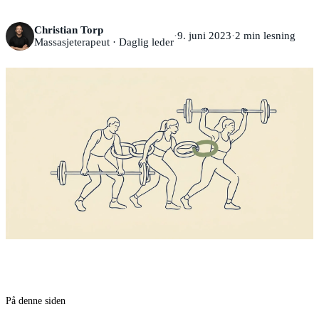
Christian Torp
·
9. juni 2023
·
2
min lesning
Massasjeterapeut · Daglig leder
På denne siden