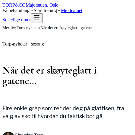
TORP
&
CO
Majorstuen, Oslo
Få behandling
Start trening
Møt teamet
Se ledige timer
Mer liv
›
Torp-nyheter
›
Når det er skøyteglatt i gatene…
Torp-nyheter
·
sesong
Når det er skøyteglatt i
gatene…
Fire enkle grep som redder deg på glattisen, fra
valg av sko til hvordan du faktisk bør gå.
Christian Torp