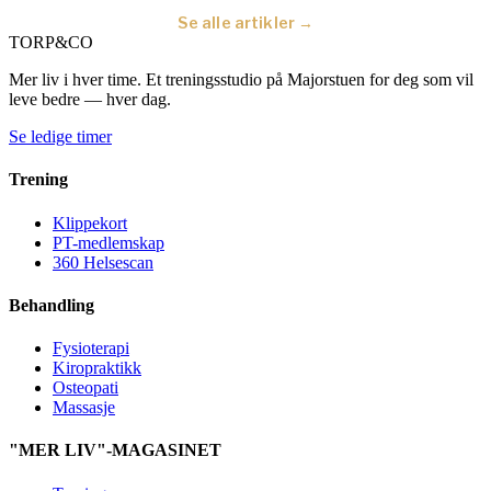
Se alle artikler →
TORP
&
CO
Mer liv i hver time. Et treningsstudio på Majorstuen for deg som vil
leve bedre — hver dag.
Se ledige timer
Trening
Klippekort
PT-medlemskap
360 Helsescan
Behandling
Fysioterapi
Kiropraktikk
Osteopati
Massasje
"MER LIV"-MAGASINET