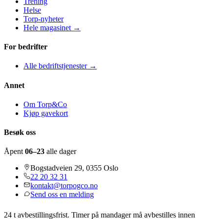
Trening
Helse
Torp-nyheter
Hele magasinet →
For bedrifter
Alle bedriftstjenester →
Annet
Om Torp&Co
Kjøp gavekort
Besøk oss
Åpent
06–23
alle dager
Bogstadveien 29, 0355 Oslo
22 20 32 31
kontakt@torpogco.no
Send oss en melding
24 t avbestillingsfrist. Timer på mandager må avbestilles innen