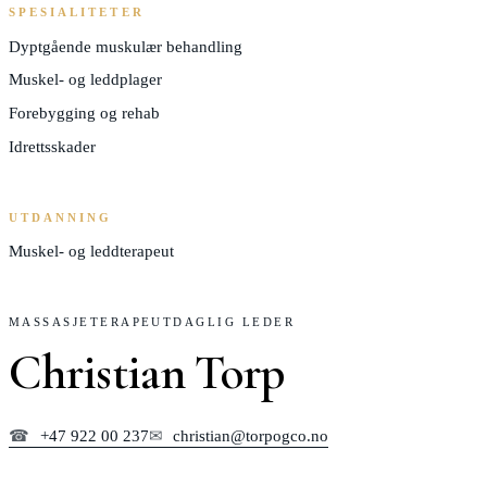
SPESIALITETER
Dyptgående muskulær behandling
Muskel- og leddplager
Forebygging og rehab
Idrettsskader
UTDANNING
Muskel- og leddterapeut
MASSASJETERAPEUT
DAGLIG LEDER
Christian Torp
☎
+47 922 00 237
✉
christian@torpogco.no