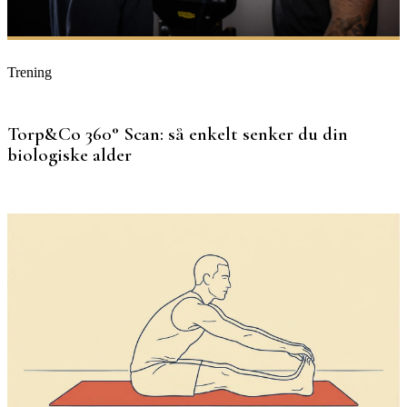
Trening
Torp&Co 360° Scan: så enkelt senker du din
biologiske alder