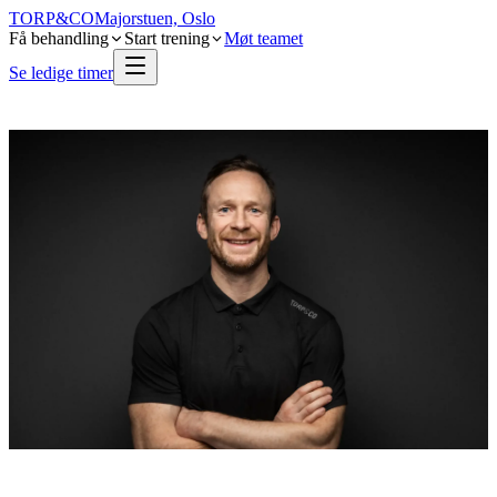
TORP
&
CO
Majorstuen, Oslo
Få behandling
Start trening
Møt teamet
Se ledige timer