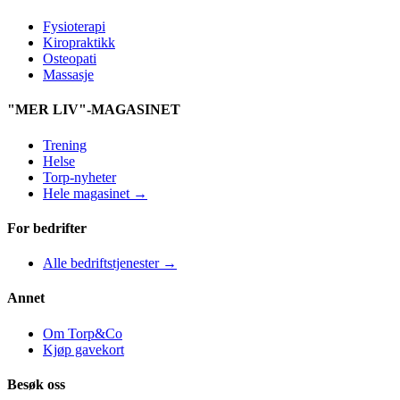
Fysioterapi
Kiropraktikk
Osteopati
Massasje
"MER LIV"-MAGASINET
Trening
Helse
Torp-nyheter
Hele magasinet →
For bedrifter
Alle bedriftstjenester →
Annet
Om Torp&Co
Kjøp gavekort
Besøk oss