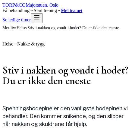
TORP
&
CO
Majorstuen, Oslo
Få behandling
Start trening
Møt teamet
Se ledige timer
Mer liv
›
Helse
›
Stiv i nakken og vondt i hodet? Du er ikke den eneste
Helse
·
Nakke & rygg
Stiv i nakken og vondt i hodet?
Du er ikke den eneste
Spenningshodepine er den vanligste hodepinen vi
behandler. Den kommer snikende, og den slipper
når nakken og skuldrene får hjelp.