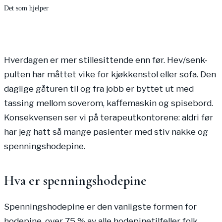
Det som hjelper
Hverdagen er mer stillesittende enn før. Hev/senk-
pulten har måttet vike for kjøkkenstol eller sofa. Den
daglige gåturen til og fra jobb er byttet ut med
tassing mellom soverom, kaffemaskin og spisebord.
Konsekvensen ser vi på terapeutkontorene: aldri før
har jeg hatt så mange pasienter med stiv nakke og
spenningshodepine.
Hva er spenningshodepine
Spenningshodepine er den vanligste formen for
hodepine, over 75 % av alle hodepinetilfeller folk