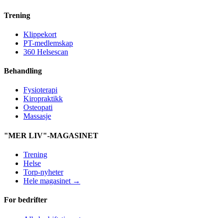
Trening
Klippekort
PT-medlemskap
360 Helsescan
Behandling
Fysioterapi
Kiropraktikk
Osteopati
Massasje
"MER LIV"-MAGASINET
Trening
Helse
Torp-nyheter
Hele magasinet →
For bedrifter