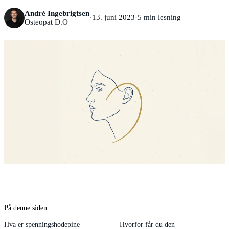
André Ingebrigtsen
·
13. juni 2023
·
5
min lesning
Osteopat D.O
På denne siden
Hva er spenningshodepine
Hvorfor får du den