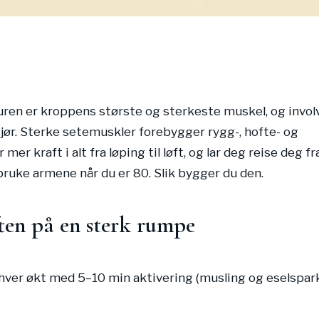
en er kroppens største og sterkeste muskel, og involv
gjør. Sterke setemuskler forebygger rygg-, hofte- og
mer kraft i alt fra løping til løft, og lar deg reise deg fr
bruke armene når du er 80. Slik bygger du den.
ten på en sterk rumpe
hver økt med 5–10 min aktivering (musling og eselspark