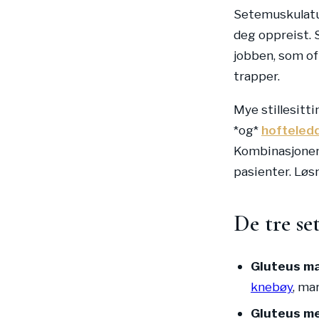
Setemuskulatur
deg oppreist. 
jobben, som of
trapper.
Mye stillesitt
*og*
hofteled
Kombinasjonen 
pasienter. Løsn
De tre se
Gluteus m
knebøy
, mar
Gluteus m