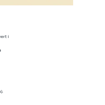
ert i
a
).