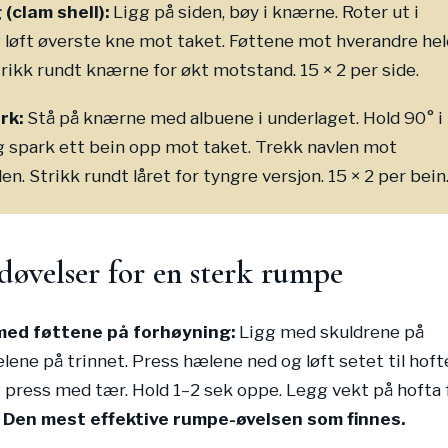
(clam shell):
Ligg på siden, bøy i knærne. Roter ut i
 løft øverste kne mot taket. Føttene mot hverandre hel
trikk rundt knærne for økt motstand. 15 × 2 per side.
rk:
Stå på knærne med albuene i underlaget. Hold 90° i
 spark ett bein opp mot taket. Trekk navlen mot
en. Strikk rundt låret for tyngre versjon. 15 × 2 per bein
døvelser for en sterk rumpe
 med føttene på forhøyning:
Ligg med skuldrene på
lene på trinnet. Press hælene ned og løft setet til hof
E press med tær. Hold 1–2 sek oppe. Legg vekt på hofta 
.
Den mest effektive rumpe-øvelsen som finnes.