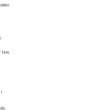
older
k
r hos
 i
 du