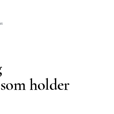
ri
g
 som holder