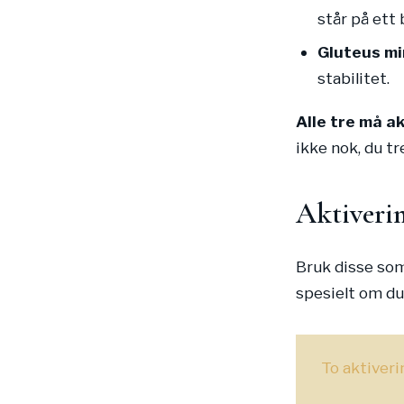
står på ett 
Gluteus m
stabilitet.
Alle tre må a
ikke nok, du t
Aktiverin
Bruk disse som
spesielt om du
To aktiver