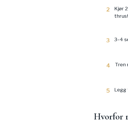
Kjør 
2
thrust
3–4 s
3
Tren 
4
Legg t
5
Hvorfor 