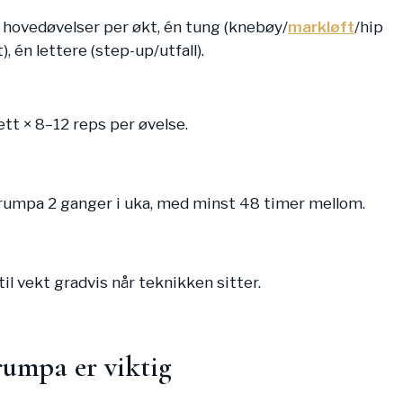
2 hovedøvelser per økt, én tung (knebøy/
markløft
/hip
), én lettere (step-up/utfall).
ett × 8–12 reps per øvelse.
rumpa 2 ganger i uka, med minst 48 timer mellom.
il vekt gradvis når teknikken sitter.
rumpa er viktig