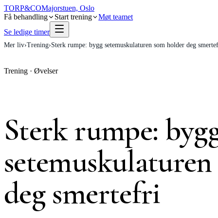
TORP
&
CO
Majorstuen, Oslo
Få behandling
Start trening
Møt teamet
Se ledige timer
Mer liv
›
Trening
›
Sterk rumpe: bygg setemuskulaturen som holder deg smertef
Trening
·
Øvelser
Sterk rumpe: byg
setemuskulaturen
deg smertefri