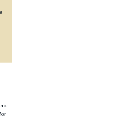
e
.
tene
for