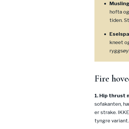
Musling 
hofta og
tiden. S
Eselspa
kneet og
ryggsøyl
Fire hove
1. Hip thrust
sofakanten, hæ
er strake. IKK
tyngre variant