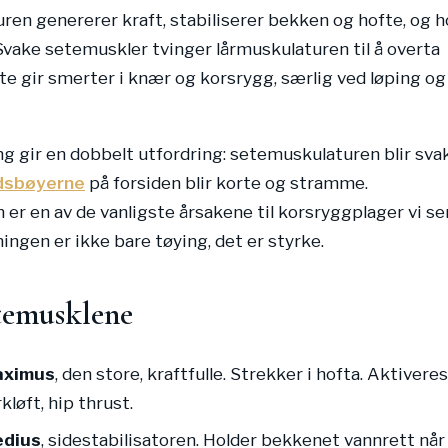
en genererer kraft, stabiliserer bekken og hofte, og h
Svake setemuskler tvinger lårmuskulaturen til å overta
te gir smerter i knær og korsrygg, særlig ved løping og
ing gir en dobbelt utfordring: setemuskulaturen blir sva
dsbøyerne
på forsiden blir korte og stramme.
er en av de vanligste årsakene til korsryggplager vi se
ingen er ikke bare tøying, det er styrke.
temusklene
aximus
, den store, kraftfulle. Strekker i hofta. Aktiveres
kløft, hip thrust.
edius
, sidestabilisatoren. Holder bekkenet vannrett når