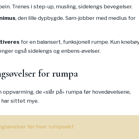
bein. Trenes i step-up, musling, sidelengs bevegelser.
inimus
, den lille dypbygde. Sam-jobber med medius for
ktiveres
for en balansert, funksjonell rumpe. Kun knebøy
renger også sidelengs og enbens-øvelser.
gsøvelser for rumpa
 oppvarming, de «slår på» rumpa før hovedøvelsene,
 har sittet mye.
ingsøvelser før hver rumpeøkt