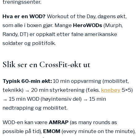
treningssenter.
Hva er en WOD?
Workout of the Day, dagens økt,
som alle i boxen gjør. Mange
HeroWODs
(Murph,
Randy, DT) er oppkalt etter falne amerikanske
soldater og politifolk.
Slik ser en CrossFit-økt ut
Typisk 60-min økt:
10 min oppvarming (mobilitet,
teknikk) → 20 min styrketrening (f.eks.
knebøy
5×5)
→ 15 min WOD (høyintensiv del) → 15 min
nedtrapping og mobilitet.
WOD-en kan være
AMRAP
(as many rounds as
possible på tid),
EMOM
(every minute on the minute),