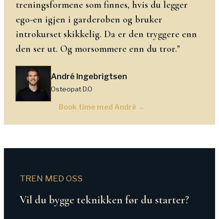
treningsformene som finnes, hvis du legger
ego-en igjen i garderoben og bruker
introkurset skikkelig. Da er den tryggere enn
den ser ut. Og morsommere enn du tror.
"
André Ingebrigtsen
Osteopat D.O
Book time med
André
→
TREN MED OSS
Vil du bygge teknikken før du starter?