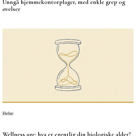
Unngå hjemmekontorplager, med enkle grep og
øvelser
Helse
Wellness age: hva er egentlig din biologiske alder?