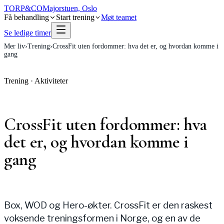
TORP
&
CO
Majorstuen, Oslo
Få behandling
Start trening
Møt teamet
Se ledige timer
Mer liv
›
Trening
›
CrossFit uten fordommer: hva det er, og hvordan komme i
gang
Trening
·
Aktiviteter
CrossFit uten fordommer: hva
det er, og hvordan komme i
gang
Box, WOD og Hero-økter. CrossFit er den raskest
voksende treningsformen i Norge, og en av de