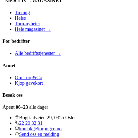
"MER LIV"-MAGASINET
Trening
Helse
Torp-nyheter
Hele magasinet →
For bedrifter
Alle bedriftstjenester →
Annet
Om Torp&Co
Kjøp gavekort
Besøk oss
Åpent
06–23
alle dager
Bogstadveien 29, 0355 Oslo
22 20 32 31
kontakt@torpogco.no
Send oss en melding