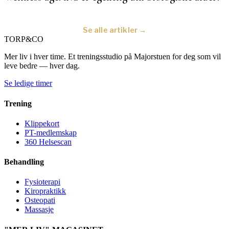
Se alle artikler →
TORP
&
CO
Mer liv i hver time. Et treningsstudio på Majorstuen for deg som vil
leve bedre — hver dag.
Se ledige timer
Trening
Klippekort
PT-medlemskap
360 Helsescan
Behandling
Fysioterapi
Kiropraktikk
Osteopati
Massasje