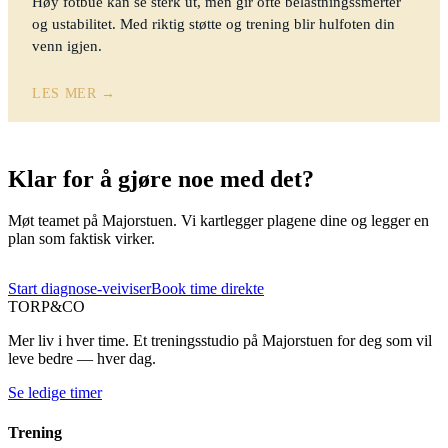
Høy fotbue kan se sterk ut, men gir ofte belastningssmerter
og ustabilitet. Med riktig støtte og trening blir hulfoten din
venn igjen.
LES MER →
Klar for å gjøre noe med det?
Møt teamet på Majorstuen. Vi kartlegger plagene dine og legger en
plan som faktisk virker.
Start diagnose-veiviser
Book time direkte
TORP
&
CO
Mer liv i hver time. Et treningsstudio på Majorstuen for deg som vil
leve bedre — hver dag.
Se ledige timer
Trening