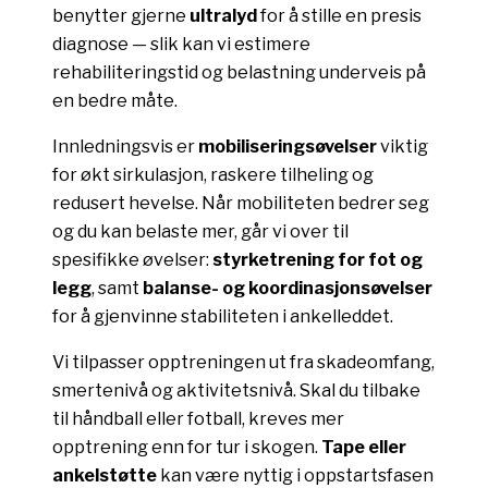
benytter gjerne
ultralyd
for å stille en presis
diagnose — slik kan vi estimere
rehabiliteringstid og belastning underveis på
en bedre måte.
Innledningsvis er
mobiliseringsøvelser
viktig
for økt sirkulasjon, raskere tilheling og
redusert hevelse. Når mobiliteten bedrer seg
og du kan belaste mer, går vi over til
spesifikke øvelser:
styrketrening for fot og
legg
, samt
balanse- og koordinasjonsøvelser
for å gjenvinne stabiliteten i ankelleddet.
Vi tilpasser opptreningen ut fra skadeomfang,
smertenivå og aktivitetsnivå. Skal du tilbake
til håndball eller fotball, kreves mer
opptrening enn for tur i skogen.
Tape eller
ankelstøtte
kan være nyttig i oppstartsfasen