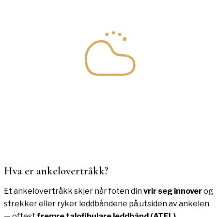
Hva er
ankelovertråkk
?
Et ankelovertråkk skjer når foten din
vrir seg innover
og
strekker eller ryker leddbåndene på utsiden av ankelen
— oftest
fremre talofibulare leddbånd (ATFL)
.