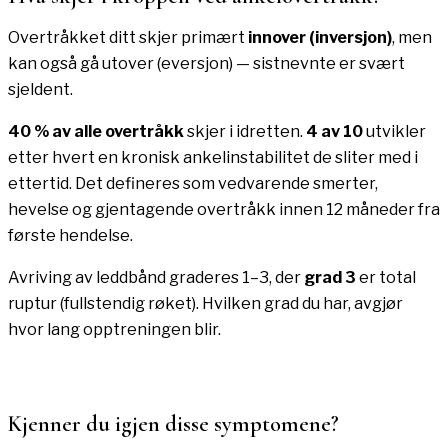
Overtråkket ditt skjer primært
innover (inversjon)
, men
kan også gå utover (eversjon) — sistnevnte er svært
sjeldent.
40 % av alle overtråkk
skjer i idretten.
4 av 10
utvikler
etter hvert en kronisk ankelinstabilitet de sliter med i
ettertid. Det defineres som vedvarende smerter,
hevelse og gjentagende overtråkk innen 12 måneder fra
første hendelse.
Avriving av leddbånd graderes 1–3, der
grad 3
er total
ruptur (fullstendig røket). Hvilken grad du har, avgjør
hvor lang opptreningen blir.
Kjenner du igjen disse symptomene?