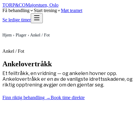
TORP
&
CO
Majorstuen, Oslo
Få behandling
Start trening
Møt teamet
Se ledige timer
Hjem
›
Plager
›
Ankel / Fot
Ankel / Fot
Ankelovertråkk
Et feiltråkk, en vridning — og ankelen hovner opp.
Ankelovertråkk er en av de vanligste idrettsskadene, og
riktig opptrening avgjør om den gjentar seg.
Finn riktig behandling →
Book time direkte