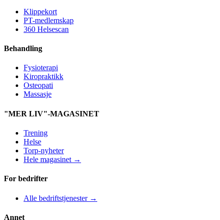
Klippekort
PT-medlemskap
360 Helsescan
Behandling
Fysioterapi
Kiropraktikk
Osteopati
Massasje
"MER LIV"-MAGASINET
Trening
Helse
Torp-nyheter
Hele magasinet →
For bedrifter
Alle bedriftstjenester →
Annet